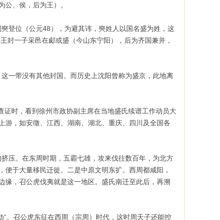
为公、侯，后为王）。
奭登位（公元48），为避其讳，奭姓人以国名盛为姓，这
穆，穆王封一子采邑在郕或盛（今山东宁阳），后为齐国兼并，
这一带没有其他封国。而历史上沈阳曾称为盛京，此地离
上查证时，看到徐州市政协副主席在当地盛氏续谱工作动员大
上游，如安徵、江西、湖南、湖北、重庆、四川及全国各
挤压。在东周时期，五霸七雄，攻来伐往数百年，为北方
，便于大量移民迁徙。二是中原文明东扩。西周都咸阳，
边缘，召公虎伐夷就是这一地区。盛氏南迁至此后，再溯
”。召公虎东征在西周（宗周）时代，这时周天子还能控