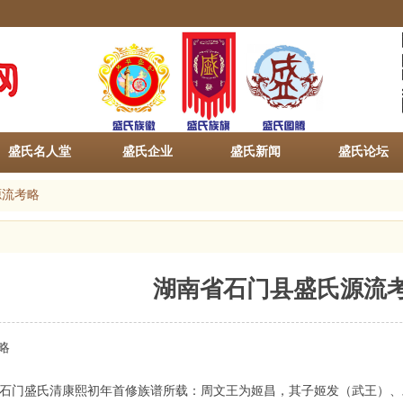
盛氏名人堂
盛氏企业
盛氏新闻
盛氏论坛
源流考略
湖南省石门县盛氏源流
略
门盛氏清康熙初年首修族谱所载：周文王为姬昌，其子姬发（武王）、旦（周