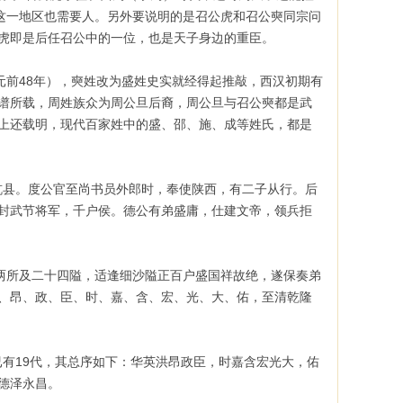
这一地区也需要人。另外要说明的是召公虎和召公奭同宗问
虎即是后任召公中的一位，也是天子身边的重臣。
元前48年），奭姓改为盛姓史实就经得起推敲，西汉初期有
谱所载，周姓族众为周公旦后裔，周公旦与召公奭都是武
上还载明，现代百家姓中的盛、邵、施、成等姓氏，都是
县。度公官至尚书员外郎时，奉使陕西，有二子从行。后
封武节将军，千户侯。德公有弟盛庸，仕建文帝，领兵拒
两所及二十四隘，适逢细沙隘正百户盛国祥故绝，遂保奏弟
、昂、政、臣、时、嘉、含、宏、光、大、佑，至清乾隆
有19代，其总序如下：华英洪昂政臣，时嘉含宏光大，佑
德泽永昌。