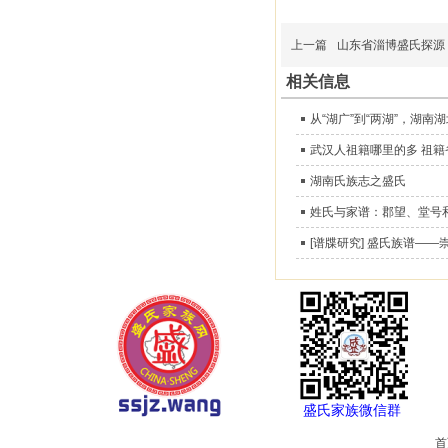
上一篇
山东省淄博盛氏探源
相关信息
从“湖广”到“两湖”，湖南
武汉人祖籍哪里的多 祖籍
湖南氏族志之盛氏
姓氏与家谱：郡望、堂号
[谱牒研究] 盛氏族谱——
盛氏家族微信群
首