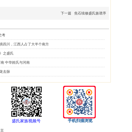
下一篇
焦石续修盛氏族谱序
史考
填四川，江西人占了大半个南方
》之盛氏
河南 中华姓氏与河南
龙去脉
手机扫描浏览
盛
氏家族视频号
留言