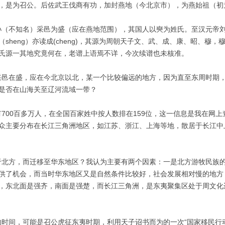
，是为召公。后佐武王伐商有功，加封燕地（今北京市），为燕始祖（初
不知名）采邑为盛（应在燕地范围），其国人以奭为姓氏。至汉元帝刘
sheng）亦读成(cheng)，其源为周朝天子文、武、成、康、昭、
氏源一其地究竟何在，老谱上语焉不详，今次续谱也未核准。
邑在盛，应在今北京以北，某一个比较偏远的地方，因为直至东周时期，
是否在山海关至辽河流域一带？
00百多万人，在全国百家姓中按人数排在159位，这一信息是我在网
众主要分布在长江三角洲地区，如江苏、浙江、上海等地，散居于长江中
北方，而迁移至华东地区？我认为主要有两个因素：一是北方游牧民族的
供了机会，而当时华东地区又是自然条件比较好，社会发展相对慢的地方
，东北面是强齐，南面是强楚，而长江三角洲，是东夷聚集区处于周文化
间，可能是召公虎征东夷时期，利用天子诏书而为的一次“国家移民行动