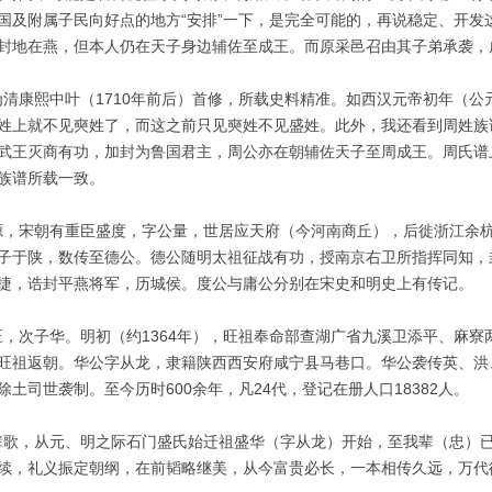
国及附属子民向好点的地方“安排”一下，是完全可能的，再说稳定、开发
封地在燕，但本人仍在天子身边辅佐至成王。而原采邑召由其子弟承袭，
康熙中叶（1710年前后）首修，所载史料精准。如西汉元帝初年（公
姓上就不见奭姓了，而这之前只见奭姓不见盛姓。此外，我还看到周姓族
武王灭商有功，加封为鲁国君主，周公亦在朝辅佐天子至周成王。周氏谱
族谱所载一致。
，宋朝有重臣盛度，字公量，世居应天府（今河南商丘），后徙浙江余杭
子于陕，数传至德公。德公随明太祖征战有功，授南京右卫所指挥同知，
捷，诰封平燕将军，历城侯。度公与庸公分别在宋史和明史上有传记。
次子华。明初（约1364年），旺祖奉命部查湖广省九溪卫添平、麻寮
旺祖返朝。华公字从龙，隶籍陕西西安府咸宁县马巷口。华公袭传英、洪
土司世袭制。至今历时600余年，凡24代，登记在册人口18382人。
，从元、明之际石门盛氏始迁祖盛华（字从龙）开始，至我辈（忠）已
续，礼义振定朝纲，在前韬略继美，从今富贵必长，一本相传久远，万代