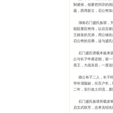
制诸侯，他要把同宗的燕
题，西周新立，召公奭加
湖南石门盛氏族谱，为清
朝廷重臣奭伟，以后百家
王姬发的兄弟，周公辅佐
召公奭的后裔，这与盛氏
石门盛氏谱载本族来源
公与长子申甫还朝，留一
燕王，大战东昌，一度连
德公有子二人，长子旺，
华补顶隘缺，任百户长，
二年，实行改土归流，废除
石门盛氏族谱所载派辈歌
启文武联芳，忠孝克绍先