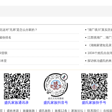
湖北这对“兄弟”是怎么分家的？
“湖广填川”真实历
省份排名
江西填湖广，湖广
《湖南家谱知见录
和堂联
1834个姓氏出自
崇本堂
探访铁冶盛氏的来
盛氏家族通讯录
盛氏家族抖音号
盛氏家族快手号
页
|
盛姓来源
|
族徽族旗
|
盛氏族歌
|
族规12条
|
家族论坛
|
联系我们
|
在线