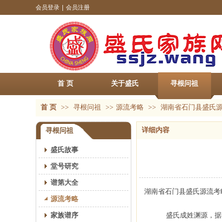
会员登录
|
会员注册
首 页
关于盛氏
寻根问祖
首 页
>>
寻根问祖
>>
源流考略
>>
湖南省石门县盛氏
详细内容
寻根问祖
盛氏故事
堂号研究
谱第大全
湖南省石门县盛氏源流考
源流考略
家族谱序
盛氏成姓渊源，据石