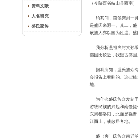
（今陕西省岐山县西南）
资料文献
人名研究
约其间，燕侯奭封一孙（
是盛氏来源一。其二，盛（
盛氏家族
该族人亦以国为姓盛。盛
我分析燕祖奭封支孙采
燕国比较近，我疑古盛国
据我所知，盛氏族众有7
会报告上看到的。这些族
地。
为什么盛氏族众发轫于
游牧民族的兴起和南侵提
东周都洛阳，北面是强晋
江而上，或散居各地。
盛（奭）氏族众南迁的时