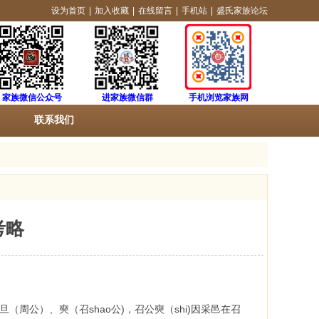
设为首页
|
加入收藏
|
在线留言
|
手机站
|
盛氏家族论坛
家族微信公众号
进家族微信群
手机浏览家族网
联系我们
考略
公）、奭（召shao公)，召公奭（shi)因采邑在召