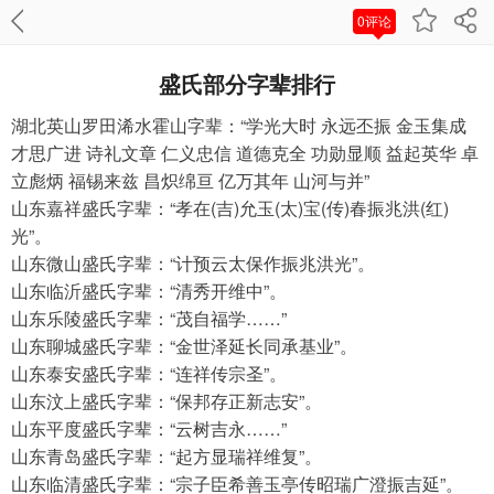
0评论
盛氏部分字辈排行
湖北英山罗田浠水霍山字辈：“学光大时 永远丕振 金玉集成 
才思广进 诗礼文章 仁义忠信 道德克全 功勋显顺 益起英华 卓
立彪炳 福锡来兹 昌炽绵亘 亿万其年 山河与并”
山东嘉祥盛氏字辈：“孝在(吉)允玉(太)宝(传)春振兆洪(红)
光”。
山东微山盛氏字辈：“计预云太保作振兆洪光”。
山东临沂盛氏字辈：“清秀开维中”。
山东乐陵盛氏字辈：“茂自福学……”
山东聊城盛氏字辈：“金世泽延长同承基业”。
山东泰安盛氏字辈：“连祥传宗圣”。
山东汶上盛氏字辈：“保邦存正新志安”。
山东平度盛氏字辈：“云树吉永……”
山东青岛盛氏字辈：“起方显瑞祥维复”。
山东临清盛氏字辈：“宗子臣希善玉亭传昭瑞广澄振吉延”。