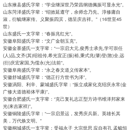
山东掖县盛氏字辈：“学业继深世乃荣昌纲德佩振可显永光”。
山东菏泽盛氏字辈：“绍效延遵守，余师念乃先。淳修庸自
淑，衍毓继家传。义聚振四滨，德呈庆吉祥。”（16世至45
世）
山东盛氏一支字辈：“春振兆红光”。
安徽阜阳盛氏字辈：“文广金朝玉克”。
安徽金寨盛氏一支字辈：“一宗启大元,俊秀士承先,学可崇任
(人)品,文齐(其)绍祖传,希光宜正(振)裕,秉式兆(肇)登(敦)全,远
(衍)庆宏家国,为儒永(允)法前”。
安徽阜南盛氏字辈：“永之春文道义传家本”。
安徽舒城盛氏字辈：“德正行方世书为泽”。
安徽涡阳、利辛、蒙城盛氏字辈：“振立成家化克绍庆永常(金
广修大道德裕体平康)”。
安徽合肥盛氏一支字辈：“克己复礼志正型方诗书维泽邦家来
光(来吉家祥)”。
安徽铜陵盛氏字辈：“一宗启景运，发秀庆兵新。英雄长其
美，万代焕文明。”
安徽桐城盛氏一支字辈：受福永子 大宗世思 应自有孔 孟毓恒