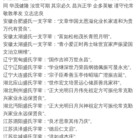
同 华茂健隆 汝世可期 其宗必久 昌兴正学 企多英敏 谨守伦常 
敬敦孝友 立志忠良
安徽合肥盛氏一支字辈：“文章华国太恩滋化业长家道和为贵
万代有贤良”。
安徽太湖盛氏一支字辈：“富如松柏茂长青照月明”。
安徽太湖盛氏一支字辈：“青小爱正时再士咏世宜家声振梁国
文治立纲维”。
辽宁宽甸盛氏字辈：“国作吉祥万世永昌”。
辽宁辽阳盛氏字辈：“学业继深世乃荣昌纲德佩振可显永光”。
辽宁大连盛氏字辈：“宗子臣希善玉亭传昭瑞广澄振吉延”。
湖北应山盛氏字辈：“世作宏文培景运心储原善兆家祥”。
湖北荆州盛氏字辈：“正大光明日月伟先祖定方可振伦常克勤
兴家业永远保贤良”。
湖北沔阳盛氏字辈：“正大光明日月兴神祖定方可振伦常克勤
兴家业永远保贤良”。
江苏泗阳盛氏字辈：“良才思章其传乃庆”。
江苏洪泽盛氏字辈：“德后仁文启”。
江苏盐城盛氏字辈：“洪如成杰庆”。