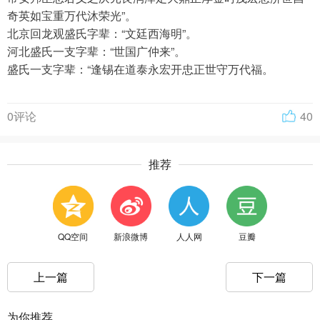
奇英如宝重万代沐荣光”。
北京回龙观盛氏字辈：“文廷西海明”。
河北盛氏一支字辈：“世国广仲来”。
盛氏一支字辈：“逢锡在道泰永宏开忠正世守万代福。
0评论
40
推荐
QQ空间
新浪微博
人人网
豆瓣
上一篇
下一篇
为你推荐