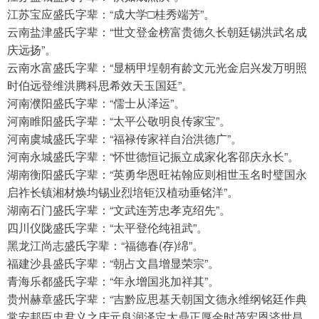
江苏宝应盛氏字辈：“成大学□桂秀端芳”。
云南盐津盛氏字辈：“世文登金榜富贵德久长朝廷锡洪武名成
庆远扬”。
云南水富盛氏字辈：“显柄甲埕朝有龄文元光金启兴发万明照
时伯远登维洪腾科思希效天玉国廷”。
河南濮阳盛氏字辈：“儒士从泽运”。
河南睢阳盛氏字辈：“太平公敬明良传家宝”。
河南虞城盛氏字辈：“福禄传家祥自治洪德广”。
河南永城盛氏字辈：“怀世德恒记振立成家化客邵庆永长”。
湖南衡阳盛氏字辈：“英勇华恩旺祐翰应则相世玉名时璧国永
启祚长镇湘材焕均锡业烈培钜汉植动垂铭洋”。
湖南石门盛氏字辈：“文武连芳忠孝克绍先”。
四川仪陇盛氏字辈：“太平登伦纯祖武”。
黑龙江尚志盛氏字辈：“福德春(存)绵”。
福建沙县盛氏字辈：“朝占文昌增显荣宗”。
青海乐都盛氏字辈：“年永增国兆加祥其”。
贵州赫章盛氏字辈：“吉黔应思基天朝国文德永维纲铭廷作典
常安邦臣忠君义之庆元良润泽定大鼎正厚金时茂宏恩济世昌