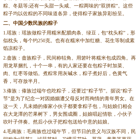
粽、冬菇等;还有一头甜一头咸、一粽两味的“双拼粽”。这些
粽子均以佐粽的不同味道各异，使得粽子家族异彩纷呈。
二、中国少数民族的粽子
1.瑶族：瑶族做粽子用糯米配腊肉条、绿豆，包“枕头粽”，形
似枕头，每个约250克。也有在糯米中加红糖、花生等制成素
馅凉粽子。
2.畲族：畲族粽子，民间称牯角。用箬叶将糯米包成四角。再
用龙草捆扎，十个一串，有的人家还要在包粽子时加菜、
肉、红枣等做馅。煮粽常用灰碱水，粽子煮好后，色黄气
香，可存放半月。
3.傣族：傣族过端午也吃粽子，还要过“粽子节”。据说“粽子
节”是为了纪念一对因婚姻遭父母反对而殉情的青年男女。在
这一天，凡未婚的傣家小伙子都要拿粽子包，与姑娘们相会
在大龙潭的芒果树下，男女围成圈，姑娘唱起情歌，小伙子
吹叶子伴奏。然后小伙子把粽包送给中意的姑娘。
4.毛南族：毛南族也过端午节，但节日的意义与汉族不同，民