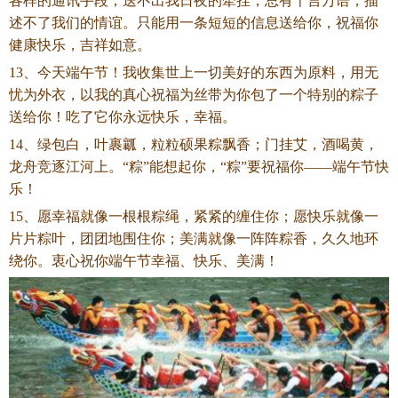
各样的通讯手段，送不出我日夜的牵挂；总有千言万语，描
述不了我们的情谊。只能用一条短短的信息送给你，祝福你
健康快乐，吉祥如意。
13、今天端午节！我收集世上一切美好的东西为原料，用无
忧为外衣，以我的真心祝福为丝带为你包了一个特别的粽子
送给你！吃了它你永远快乐，幸福。
14、绿包白，叶裹瓤，粒粒硕果粽飘香；门挂艾，酒喝黄，
龙舟竞逐江河上。“粽”能想起你，“粽”要祝福你——端午节快
乐！
15、愿幸福就像一根根粽绳，紧紧的缠住你；愿快乐就像一
片片粽叶，团团地围住你；美满就像一阵阵粽香，久久地环
绕你。衷心祝你端午节幸福、快乐、美满！