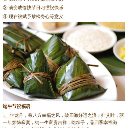
③ 演变成愉快节日习惯祝快乐
④ 现在被赋予放松身心等意义
端午节祝福语
1、坐龙舟，乘八方幸福之风，破四海好运之浪；挂艾叶，驱
一年烦恼寂寞，纳一生富贵吉祥；吃粽子，品四季幸福滋