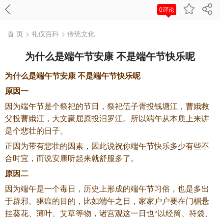
0评论
首 页
> 礼仪百科
> 传统文化
为什么是端午节安康 不是端午节快乐呢
为什么是端午节安康 不是端午节快乐呢
原因一
因为端午节是个祭祀的节日，祭祀伍子胥投钱塘江，曹娥救
父投曹娥江，大文豪屈原投汨罗江。所以端午从本质上来讲
是个悲壮的日子。
正因为带有悲壮的因素，因此说祝你端午节快乐多少有些不
合时宜，而说安康听起来就舒服多了。
原因二
因为端午是一个毒日，历史上形成的端午节习俗，也是多出
于辟邪、驱瘟的目的，比如端午之日，家家户户要在门楣悬
挂葵花、薄叶、艾草等物，诸宫观这一日也“以经筒、符袋、