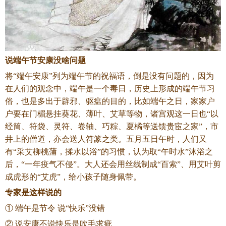
说端午节安康没啥问题
将“端午安康”列为端午节的祝福语，倒是没有问题的，因为
在人们的观念中，端午是一个毒日，历史上形成的端午节习
俗，也是多出于辟邪、驱瘟的目的，比如端午之日，家家户
户要在门楣悬挂葵花、薄叶、艾草等物，诸宫观这一日也“以
经筒、符袋、灵符、卷轴、巧粽、夏橘等送馈贵宦之家”，市
井上的僧道，亦会送人符篆之类。五月五日午时，人们又
有“采艾柳桃蒲，揉水以浴”的习惯，认为取“午时水”沐浴之
后，“一年疫气不侵”。大人还会用丝线制成“百索”、用艾叶剪
成虎形的“艾虎”，给小孩子随身佩带。
专家是这样说的
① 端午是节令 说“快乐”没错
② 说安康不说快乐是吹毛求疵