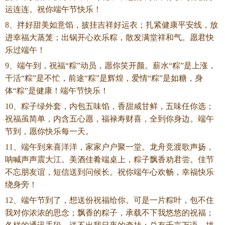
运连连。祝你端午节快乐！
8、拌好甜美如意馅，披挂吉祥好运衣；扎紧健康平安线，放
进幸福大蒸笼；出锅开心欢乐粽，散发满堂祥和气。愿君快
乐过端午！
9、端午到，祝福“粽”动员，愿你笑开颜。薪水“粽”是上涨，
干活“粽”是不忙，前途“粽”是辉煌，爱情“粽”是如糖，身
体“粽”是健康！端午节快乐！
10、粽子绿外套，内包五味馅，香甜咸甘鲜，五味任你选；
祝福虽简单，内含五心愿，福禄寿财喜，全到你身边。端午
节到，愿你快乐每一天。
11、端午到来喜洋洋，家家户户聚一堂。龙舟竞渡歌声扬，
呐喊声声震大江。美酒佳肴端桌上，粽子飘香劝君尝。佳节
不忘朋友谊，短信送到问候长。祝你端午心欢畅，幸福快乐
绕身旁！
12、端午节到了，想送份祝福给你。可是一片粽叶，包不住
我对你浓浓的思念；飘香的粽子，承载不下我悠悠的祝福；