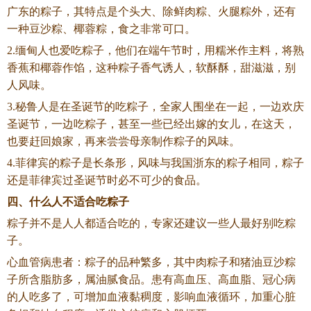
广东的粽子，其特点是个头大、除鲜肉粽、火腿粽外，还有
一种豆沙粽、椰蓉粽，食之非常可口。
2.缅甸人也爱吃粽子，他们在端午节时，用糯米作主料，将熟
香蕉和椰蓉作馅，这种粽子香气诱人，软酥酥，甜滋滋，别
人风味。
3.秘鲁人是在圣诞节的吃粽子，全家人围坐在一起，一边欢庆
圣诞节，一边吃粽子，甚至一些已经出嫁的女儿，在这天，
也要赶回娘家，再来尝尝母亲制作粽子的风味。
4.菲律宾的粽子是长条形，风味与我国浙东的粽子相同，粽子
还是菲律宾过圣诞节时必不可少的食品。
四、什么人不适合吃粽子
粽子并不是人人都适合吃的，专家还建议一些人最好别吃粽
子。
心血管病患者：粽子的品种繁多，其中肉粽子和猪油豆沙粽
子所含脂肪多，属油腻食品。患有高血压、高血脂、冠心病
的人吃多了，可增加血液黏稠度，影响血液循环，加重心脏