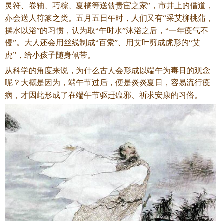
灵符、卷轴、巧粽、夏橘等送馈贵宦之家”，市井上的僧道，
亦会送人符篆之类。五月五日午时，人们又有“采艾柳桃蒲，
揉水以浴”的习惯，认为取“午时水”沐浴之后，“一年疫气不
侵”。大人还会用丝线制成“百索”、用艾叶剪成虎形的“艾
虎”，给小孩子随身佩带。
从科学的角度来说，为什么古人会形成以端午为毒日的观念
呢？大概是因为，端午节过后，便是炎炎夏日，容易流行疫
病，才因此形成了在端午节驱赶瘟邪、祈求安康的习俗。