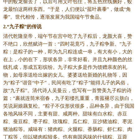
中的蛟龙偷去了，以后可用艾叶包住，将五色丝线捆好，蛟
龙最怕这两样东西。”于是，人们便以“菰叶裹黍”，做成“角
黍”。世代相传，逐渐发展为我国端午节食品。
2.“九子粽”的传说
清代乾隆皇帝，端午节在宫中吃了九子粽后，龙颜大喜，赞
不绝口，欣然赋诗一首：“四时花竟巧，九子粽争新。”九子
粽：是粽子的一种，即为九只粽连成一串，有大有小，大的
在上，小的在下，形状各异，非常好看。并且九种颜色的丝
线扎成，形成五彩缤纷。九子粽大多是作为馈赠亲友的礼
物，如母亲送给出嫁的女儿、婆婆送给新婚的礼物等，因
为“粽子”谐音“中子”，民间有吃了“粽子”能得儿子的风俗，
故“九子粽”。清代诗人吴曼云，也写有一首赞美九子粽的诗
篇：“裹就连筒米宿春，九子彩缕扎重重，青菰褪尽云肤白，
笑说厨娘藕复松。”粽子不仅形状很多，品种各异，由于我国
各地风味不同，主要有甜、咸两种。甜味有白水粽、赤豆
粽、蚕豆粽、枣子粽、玫瑰粽、瓜仁粽、豆沙猪油粽、枣泥
猪油粽等。咸味有：猪肉粽、火腿粽、香肠粽、虾仁粽、肉
丁粽等，但以猪肉粽较多。也有南国风味的什锦粽、豆蓉