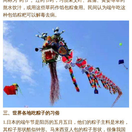
间称为“药节”。过药节时，习惯采艾叶、菖蒲、黄姜等草药
熬水饮汁，或用这些草药作馅包粽食用。民间认为端午吃这
种包馅粽粑可以解毒去病。
三、世界各地吃粽子的习俗
1.日本的端午节是阳历的五月五日，他们的粽子主料是米粉，
其粽子形状酷似钟形。马来西亚人包的粽子形状，很像我国