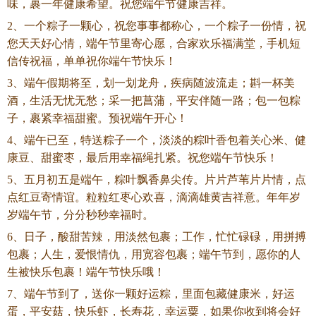
味，裹一年健康希望。祝您端午节健康吉祥。
2、一个粽子一颗心，祝您事事都称心，一个粽子一份情，祝
您天天好心情，端午节里寄心愿，合家欢乐福满堂，手机短
信传祝福，单单祝你端午节快乐！
3、端午假期将至，划一划龙舟，疾病随波流走；斟一杯美
酒，生活无忧无愁；采一把菖蒲，平安伴随一路；包一包粽
子，裹紧幸福甜蜜。预祝端午开心！
4、端午已至，特送粽子一个，淡淡的粽叶香包着关心米、健
康豆、甜蜜枣，最后用幸福绳扎紧。祝您端午节快乐！
5、五月初五是端午，粽叶飘香鼻尖传。片片芦苇片片情，点
点红豆寄情谊。粒粒红枣心欢喜，滴滴雄黄吉祥意。年年岁
岁端午节，分分秒秒幸福时。
6、日子，酸甜苦辣，用淡然包裹；工作，忙忙碌碌，用拼搏
包裹；人生，爱恨情仇，用宽容包裹；端午节到，愿你的人
生被快乐包裹！端午节快乐哦！
7、端午节到了，送你一颗好运粽，里面包藏健康米，好运
蛋，平安菇，快乐虾，长寿花，幸运粟，如果你收到将会好