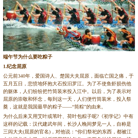
端午节为什么要吃粽子
1.纪念屈原
公元前340年，爱国诗人、楚国大夫屈原，面临亡国之痛，于
五月五日，悲愤地怀抱大石投汩罗江。为了不使鱼虾损伤他
的躯体，人们纷纷把竹筒装米投入江中。以后，为了表示对
屈原的崇敬和怀念，每到这一天，人们便竹筒装米，投入祭
奠，这就是我国最早的粽子——“筒粽”的由来。
为什么后来又用艾叶或苇叶、荷叶包粽子呢?《初学记》中有
这样的记载：汉代建武年间，长沙人晚间梦见一人，自称是
三闾大夫(屈原的官名)，对他说：“你们祭祀的东西，都被江